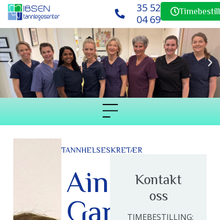
35 52
Timebestil
04 69
TANNHELSESKRETÆR
Aina
Kontakt
oss
Garder
TIMEBESTILLING: