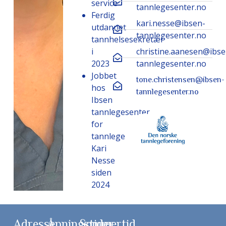
service
tannlegesenter.no
Ferdig
kari.nesse@ibsen-
utdannet
tannlegesenter.no
tannhelsesekretær
i
christine.aanesen@ibse
2023
tannlegesenter.no
Jobbet
tone.christensen@ibsen-
hos
tannlegesenter.no
Ibsen
tannlegesenter
for
tannlege
Kari
Nesse
siden
2024
Adresse
Åpningstider
Sommertid