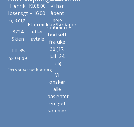
Henrik
Kl.08.00
Vi har
Ibsensgt
– 16.00
åpent
6, 3.etg.
hele
Ettermiddag/lørdager
sommeren
3724
etter
bortsett
Skien
avtale
fra uke
30 (17.
Tlf:
35
juli -24.
52 04 69
juli)
Personvernerklæring
Vi
ønsker
alle
pasienter
en god
sommer