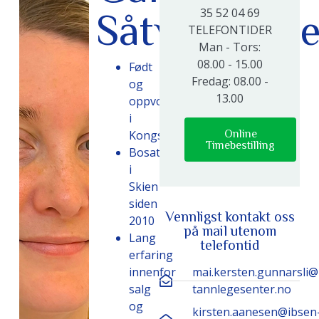
35 52 04 69
Såtvedthag
TELEFONTIDER
Man - Tors:
08.00 - 15.00
Født
Fredag: 08.00 -
og
13.00
oppvokst
i
Kongsberg
Online
Timebestilling
Bosatt
i
Skien
siden
Vennligst kontakt oss
2010
på mail utenom
Lang
telefontid
erfaring
innenfor
mai.kersten.gunnarsli@
salg
tannlegesenter.no
og
kirsten.aanesen@ibsen